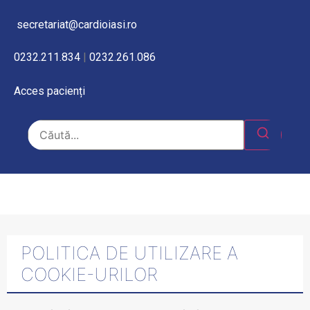
secretariat@cardioiasi.ro
0232.211.834
|
0232.261.086
Acces pacienți
POLITICA DE UTILIZARE A
COOKIE-URILOR