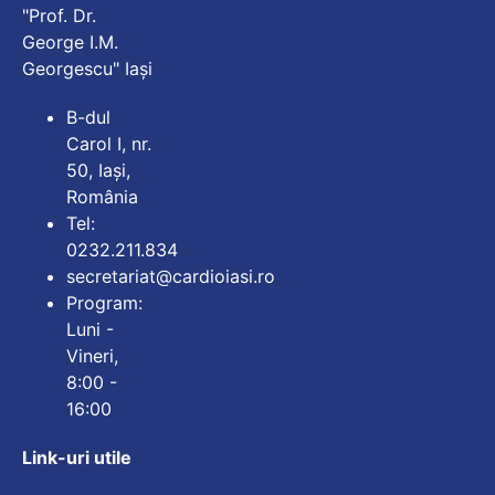
"Prof. Dr.
George I.M.
Georgescu" Iași
B-dul
Carol I, nr.
50, Iași,
România
Tel:
0232.211.834
secretariat@cardioiasi.ro
Program:
Luni -
Vineri,
8:00 -
16:00
Link-uri utile
Mărește dimensiunea