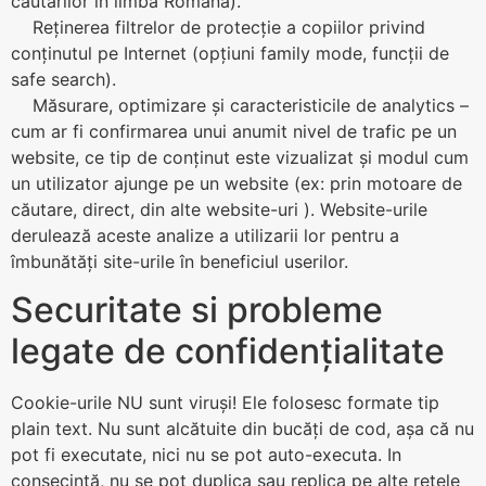
căutarilor în limba Română).
Reținerea filtrelor de protecție a copiilor privind
conținutul pe Internet (opțiuni family mode, funcții de
safe search).
Măsurare, optimizare și caracteristicile de analytics –
cum ar fi confirmarea unui anumit nivel de trafic pe un
website, ce tip de conținut este vizualizat și modul cum
un utilizator ajunge pe un website (ex: prin motoare de
căutare, direct, din alte website-uri ). Website-urile
derulează aceste analize a utilizarii lor pentru a
îmbunătăți site-urile în beneficiul userilor.
Securitate si probleme
legate de confidențialitate
Cookie-urile NU sunt viruși! Ele folosesc formate tip
plain text. Nu sunt alcătuite din bucăți de cod, așa că nu
pot fi executate, nici nu se pot auto-executa. In
consecință, nu se pot duplica sau replica pe alte rețele