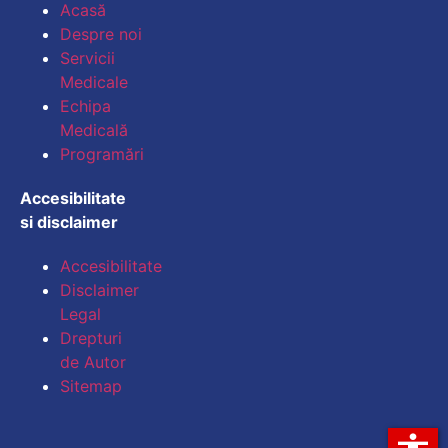
Acasă
Despre noi
Micșorează dimensiu
Servicii
Medicale
Mărește spațierea te
Echipa
Medicală
Micșorează spațiere
Programări
Mărește înălțimea li
Accesibilitate
si disclaimer
Micșorează înălțimea
Accesibilitate
Inversează culorile
Disclaimer
Legal
Tonuri de gri
Drepturi
Cursor mare
de Autor
Sitemap
Ghid de lectură