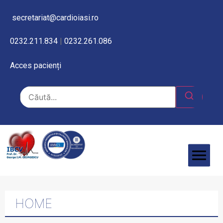
secretariat@cardioiasi.ro
0232.211.834
|
0232.261.086
Acces pacienți
HOME