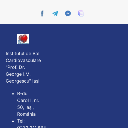
Institutul de Boli
Cardiovasculare
"Prof. Dr.
George I.M.
Georgescu" Iași
B-dul
Carol I, nr.
50, Iași,
România
Tel:
0232.211.834