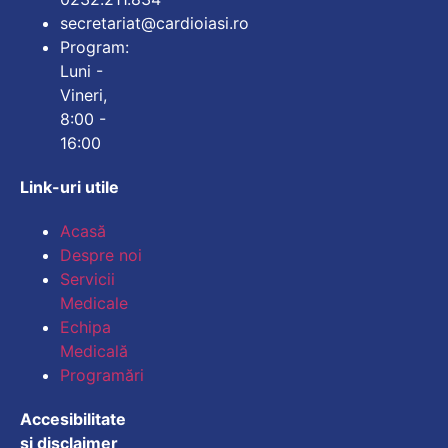
secretariat@cardioiasi.ro
Program:
Luni -
Vineri,
8:00 -
16:00
Link-uri utile
Mărește dimensiunea
Acasă
Despre noi
Micșorează dimensiu
Servicii
Medicale
Mărește spațierea te
Echipa
Medicală
Micșorează spațiere
Programări
Mărește înălțimea li
Accesibilitate
si disclaimer
Micșorează înălțimea