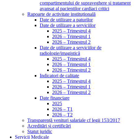
compartimentului de supraveghere si tratament
avansat al pacientilor cardiaci critici
Rapoarte de activitate instituțională
Date de utilizare a paturilor
Date de utilizare a serviciilor
2025 – Trimestrul 4
2026 – Trimestrul 1
2026 – Trimestrul 2
Date de utilizare a serviciilor de
radiologie/imagistică
2025 – Trimestrul 4
2026 – Trimestrul 1
2026 – Trimestrul 2
Indicatori de calitate
2025 – Trimestrul 4
2026 – Trimestrul 1
2026 – Trimestrul 2
Date financiare
2025
2026 – T1
2026 – T2
Transparență venituri salariale cf legii 153/2017
Acreditări și certificări
Statut juridic
Servicii Medicale