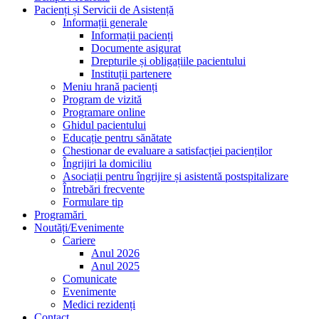
Pacienți și Servicii de Asistență
Informații generale
Informații pacienți
Documente asigurat
Drepturile și obligațiile pacientului
Instituții partenere
Meniu hrană pacienți
Program de vizită
Programare online
Ghidul pacientului
Educație pentru sănătate
Chestionar de evaluare a satisfacției pacienților
Îngrijiri la domiciliu
Asociații pentru îngrijire și asistentă postspitalizare
Întrebări frecvente
Formulare tip
Programări
Noutăți/Evenimente
Cariere
Anul 2026
Anul 2025
Comunicate
Evenimente
Medici rezidenți
Contact