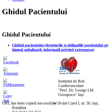
Skip
Ghidul Pacientului
to
content
Ghidul Pacientului
Ghidul pacientului (drepturile si obligatiile pacientului pe
timpul spitalizarii, informatii privind externarea)
Institutul de Boli
Cardiovasculare
"Prof. Dr. George I.M.
Georgescu" Iași
URL has been copied successfully!
B-dul Carol I, nr. 50, Iași,
România
Mărește dimensiunea tex