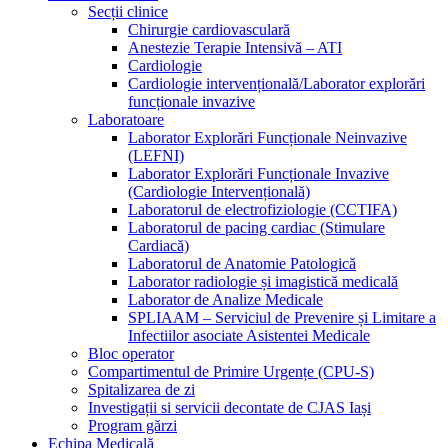
Secții clinice
Chirurgie cardiovasculară
Anestezie Terapie Intensivă – ATI
Cardiologie
Cardiologie intervențională/Laborator explorări
funcționale invazive
Laboratoare
Laborator Explorări Funcționale Neinvazive
(LEFNI)
Laborator Explorări Funcționale Invazive
(Cardiologie Intervențională)
Laboratorul de electrofiziologie (CCTIFA)
Laboratorul de pacing cardiac (Stimulare
Cardiacă)
Laboratorul de Anatomie Patologică
Laborator radiologie și imagistică medicală
Laborator de Analize Medicale
SPLIAAM – Serviciul de Prevenire și Limitare a
Infectiilor asociate Asistentei Medicale
Bloc operator
Compartimentul de Primire Urgențe (CPU-S)
Spitalizarea de zi
Investigații si servicii decontate de CJAS Iași
Program gărzi
Echipa Medicală