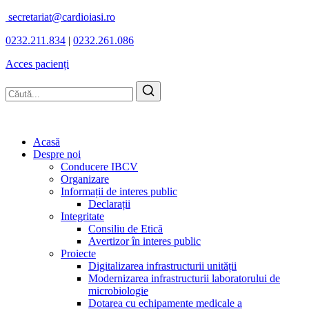
secretariat@cardioiasi.ro
0232.211.834
|
0232.261.086
Acces pacienți
Acasă
Despre noi
Conducere IBCV
Organizare
Informații de interes public
Declarații
Integritate
Consiliu de Etică
Avertizor în interes public
Proiecte
Digitalizarea infrastructurii unității
Modernizarea infrastructurii laboratorului de
microbiologie
Dotarea cu echipamente medicale a