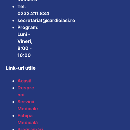
Tel:
0232.211.834
secretariat@cardioiasi.ro
Program:
Luni -
Vineri,
8:00 -
16:00
Link-uri utile
Acasă
Mărește dimensiunea
Despre
noi
Micșorează dimensiu
Servicii
Medicale
Mărește spațierea te
Echipa
Medicală
Micșorează spațiere
Programări