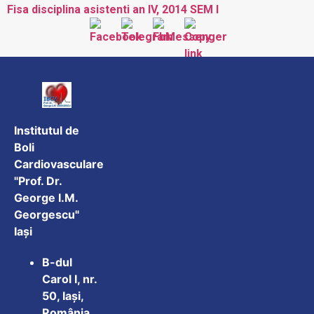
Fisa disciplina asistenti an IV, 2014 SEM I
Institutul de
Boli
Cardiovasculare
"Prof. Dr.
George I.M.
Georgescu"
Iași
B-dul
Carol I, nr.
50, Iași,
România