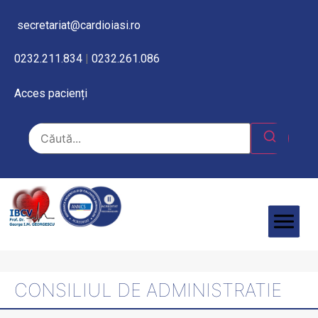
secretariat@cardioiasi.ro
0232.211.834
|
0232.261.086
Acces pacienți
CONSILIUL DE ADMINISTRATIE