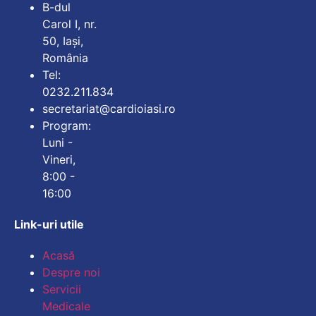
B-dul
Carol I, nr.
50, Iași,
România
Tel:
0232.211.834
secretariat@cardioiasi.ro
Program:
Luni -
Vineri,
8:00 -
16:00
Link-uri utile
Mărește dimensiunea
Acasă
Despre noi
Micșorează dimensiu
Servicii
Medicale
Mărește spațierea te