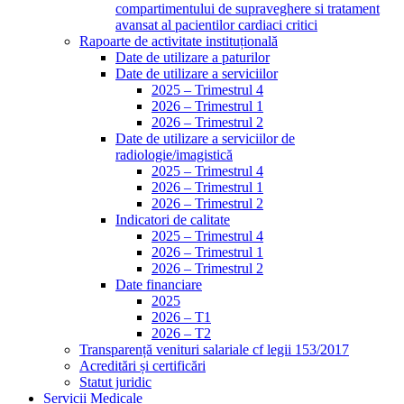
compartimentului de supraveghere si tratament
avansat al pacientilor cardiaci critici
Rapoarte de activitate instituțională
Date de utilizare a paturilor
Date de utilizare a serviciilor
2025 – Trimestrul 4
2026 – Trimestrul 1
2026 – Trimestrul 2
Date de utilizare a serviciilor de
radiologie/imagistică
2025 – Trimestrul 4
2026 – Trimestrul 1
2026 – Trimestrul 2
Indicatori de calitate
2025 – Trimestrul 4
2026 – Trimestrul 1
2026 – Trimestrul 2
Date financiare
2025
2026 – T1
2026 – T2
Transparență venituri salariale cf legii 153/2017
Acreditări și certificări
Statut juridic
Servicii Medicale