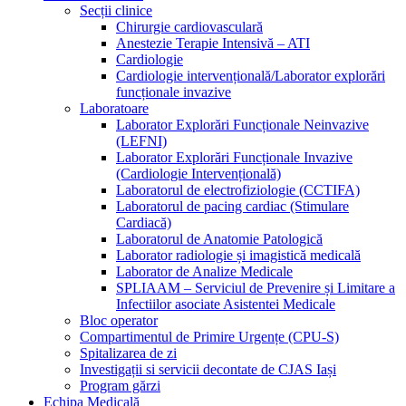
Secții clinice
Chirurgie cardiovasculară
Anestezie Terapie Intensivă – ATI
Cardiologie
Cardiologie intervențională/Laborator explorări
funcționale invazive
Laboratoare
Laborator Explorări Funcționale Neinvazive
(LEFNI)
Laborator Explorări Funcționale Invazive
(Cardiologie Intervențională)
Laboratorul de electrofiziologie (CCTIFA)
Laboratorul de pacing cardiac (Stimulare
Cardiacă)
Laboratorul de Anatomie Patologică
Laborator radiologie și imagistică medicală
Laborator de Analize Medicale
SPLIAAM – Serviciul de Prevenire și Limitare a
Infectiilor asociate Asistentei Medicale
Bloc operator
Compartimentul de Primire Urgențe (CPU-S)
Spitalizarea de zi
Investigații si servicii decontate de CJAS Iași
Program gărzi
Echipa Medicală