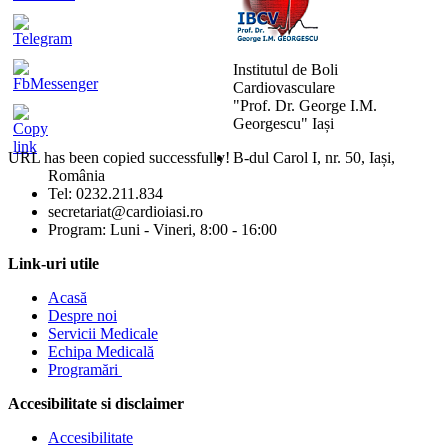
Institutul de Boli
Cardiovasculare
"Prof. Dr. George I.M.
Georgescu" Iași
URL has been copied successfully!
B-dul Carol I, nr. 50, Iași,
România
Mărește dimensiunea tex
Tel: 0232.211.834
secretariat@cardioiasi.ro
Micșorează dimensiunea 
Program: Luni - Vineri, 8:00 - 16:00
Mărește spațierea textulu
Link-uri utile
Acasă
Micșorează spațierea tex
Despre noi
Servicii Medicale
Mărește înălțimea liniei
Echipa Medicală
Programări
Micșorează înălțimea lini
Accesibilitate si disclaimer
Inversează culorile
Accesibilitate
Tonuri de gri