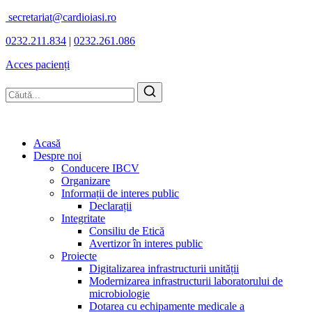
secretariat@cardioiasi.ro
0232.211.834
|
0232.261.086
Acces pacienți
Acasă
Despre noi
Conducere IBCV
Organizare
Informații de interes public
Declarații
Integritate
Consiliu de Etică
Avertizor în interes public
Proiecte
Digitalizarea infrastructurii unității
Modernizarea infrastructurii laboratorului de
microbiologie
Dotarea cu echipamente medicale a