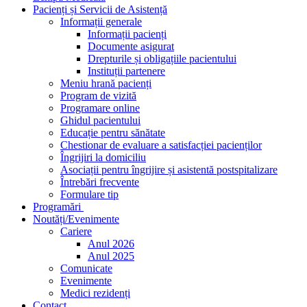
Pacienți și Servicii de Asistență
Informații generale
Informații pacienți
Documente asigurat
Drepturile și obligațiile pacientului
Instituții partenere
Meniu hrană pacienți
Program de vizită
Programare online
Ghidul pacientului
Educație pentru sănătate
Chestionar de evaluare a satisfacției pacienților
Îngrijiri la domiciliu
Asociații pentru îngrijire și asistentă postspitalizare
Întrebări frecvente
Formulare tip
Programări
Noutăți/Evenimente
Cariere
Anul 2026
Anul 2025
Comunicate
Evenimente
Medici rezidenți
Contact